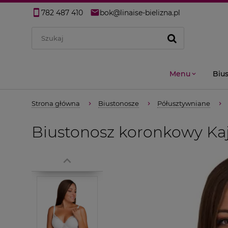
782 487 410
bok@linaise-bielizna.pl
Menu
Biu
Strona główna
Biustonosze
Półusztywniane
Biustonosz koronkowy Kaj