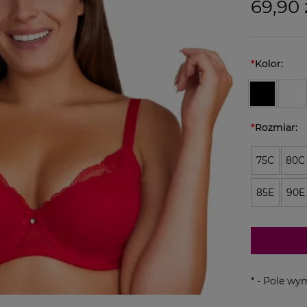
69,90 
*
Kolor:
*
Rozmiar:
75C
80C
85E
90E
*
- Pole wy