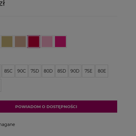
zł
85C
90C
75D
80D
85D
90D
75E
80E
POWIADOM O DOSTĘPNOŚCI
magane