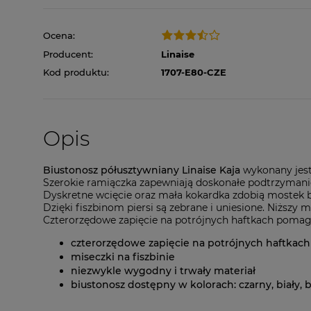
Ocena:
Producent:
Linaise
Kod produktu:
1707-E80-CZE
Opis
Biustonosz półusztywniany Linaise Kaja
wykonany jest 
Szerokie ramiączka zapewniają doskonałe podtrzymanie i
Dyskretne wcięcie oraz mała kokardka zdobią mostek biu
Dzięki fiszbinom piersi są zebrane i uniesione. Niższy 
Czterorzędowe zapięcie na potrójnych haftkach poma
czterorzędowe zapięcie na potrójnych haftkach
miseczki na fiszbinie
niezwykle wygodny i trwały materiał
biustonosz dostępny w kolorach: czarny, biały,