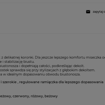
zapytaj 
z delikatnej koronki. Dla jeszcze lepszego komfortu miseczka o
 stabilizację biustu.
stonosza i dopełniają całości, podkreślając dekolt.
mostek sprawdza się przy stylizacjach z głębokim dekoltem.
ga w idealnym dopasowaniu obwodu biustonosza.
 i szerokie , regulowane ramiączka dla lepszego dopasowania
 beżowy, czerwony, różowy, beżowy