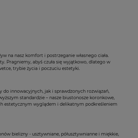
ływ na nasz komfort i postrzeganie własnego ciała.
ty. Pragniemy, abyś czuła się wyjątkowo, dlatego w
ce, trybie życia i poczuciu estetyki.
y do innowacyjnych, jak i sprawdzonych rozwiązań,
wyższym standardzie – nasze biustonosze koronkowe,
 ich estetycznym wyglądem i delikatnym podkreśleniem
onów bielizny - usztywniane, półusztywnianne i miękkie,