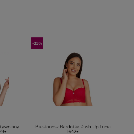
ztywniany
Biustonosz Bardotka Push-Up Lucia
29+
1642+