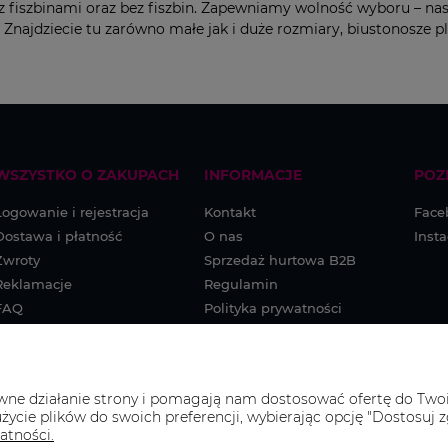
 z fiszbinami oraz bez fiszbin. Zapewniamy wolność wyboru – na
Znajdziecie tu zarówno małe jak i duże rozmiary, biustonosze p
WSZYSTKO O ZAKUPACH
INFORMACJE
POZ
Logowanie i rejestracja
Kontakt
Face
Dostawa i płatność
O nas
Inst
Zwroty
Sprzedaż hurtowa B2B
Reklamacje
Regulamin
FAQ
Polityka prywatności
awne działanie strony i pomagają nam dostosować ofertę do Two
życie plików do swoich preferencji, wybierając opcję "Dostosuj z
atności.