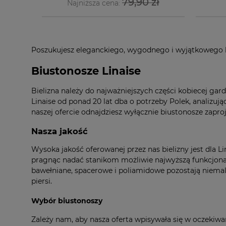
79,90 zł
Najniższa cena:
Poszukujesz eleganckiego, wygodnego i wyjątkowego bi
Biustonosze Linaise
Bielizna należy do najważniejszych części kobiecej ga
Linaise od ponad 20 lat dba o potrzeby Polek, analizu
naszej ofercie odnajdziesz wyłącznie biustonosze zapro
Nasza jakość
Wysoka jakość oferowanej przez nas bielizny jest dla 
pragnąc nadać stanikom możliwie najwyższą funkcjona
bawełniane, spacerowe i poliamidowe pozostają niemal
piersi.
Wybór biustonoszy
Zależy nam, aby nasza oferta wpisywała się w oczekiwan