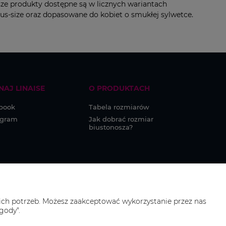
sze produkty dostępne są w licznych wariantach
lus-size oraz dopasowane do kobiet o smukłej sylwetce.
NAJ LINAISE
O PRODUKTACH
book
Tabela rozmiarów
agram
Jak dobrać rozmiar
biustonosza?
ich potrzeb. Możesz zaakceptować wykorzystanie przez nas
gody".