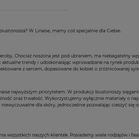
ustonosza? W Linaise, mamy coś specjalnie dla Ciebie.
rderoby. Chociaż noszona jest pod ubraniem, ma niebagatelny wp
jąc aktualne trendy i udoskonalając wprowadzane na rynek produk
jektowane z sercem, dopasowane do kobiet o zróżnicowanej sylwet
Linaise najwyższym priorytetem. W produkcji biustonoszy sięgam
lność oraz trwałość. Wykorzystujemy wyłącznie materiały o naj
 niewyczuwalne dla skóry, jednocześnie pozwalając cieszyć się
ia wszystkich naszych klientek. Posiadamy wiele rodzajów i fas