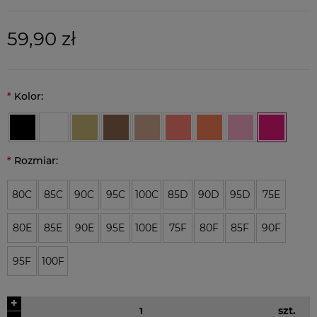
59,90 zł
*
Kolor:
*
Rozmiar:
80C
85C
90C
95C
100C
85D
90D
95D
75E
80E
85E
90E
95E
100E
75F
80F
85F
90F
95F
100F
+
szt.